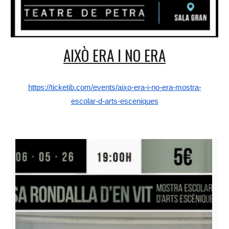
AIXÒ ERA I NO ERA
https://ticketib.com/events/aixo-era-i-no-era-mostra-
escolar-d-arts-esceniques